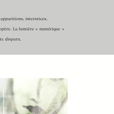
 apparitions, interstices,
opère.
La lumière « numérique »
ste disparu.