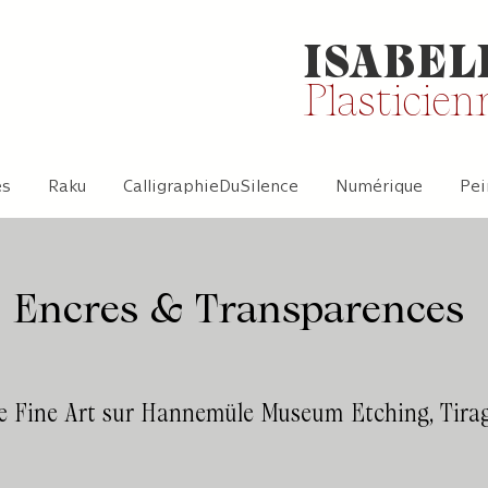
ISABEL
Plasticien
es
Raku
CalligraphieDuSilence
Numérique
Pei
Encres & Transparences
age Fine Art sur Hannemüle Museum Etching, Tira