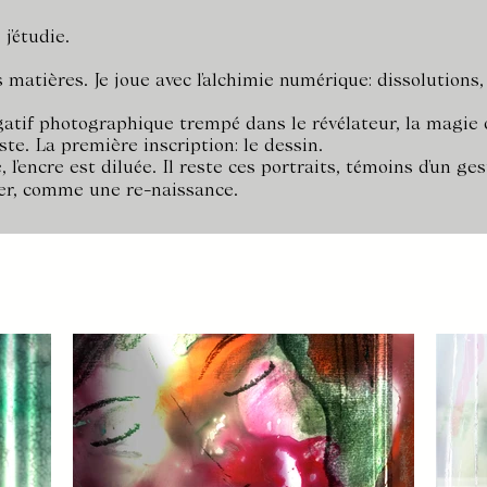
’étudie.
s matières.
Je joue avec l’alchimie numérique: dissolutions,
tif photographique trempé dans le révélateur, la
magie 
ste. La première inscription: le dessin.
 l’encre est diluée. I
l reste ces portraits, témoins d’un ge
ger, comme une re-naissance.