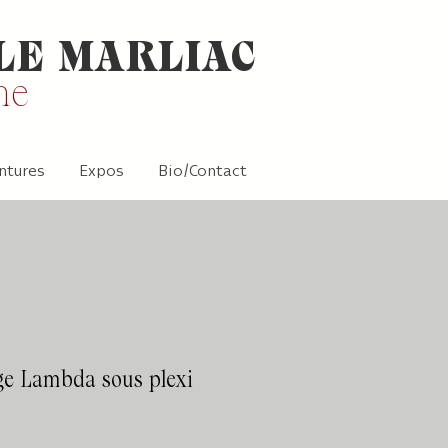
LE MARLIAC
ne
ntures
Expos
Bio/Contact
ge Lambda sous plexi