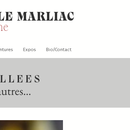
LE MARLIAC
ne
ntures
Expos
Bio/Contact
ILLEES
tres...