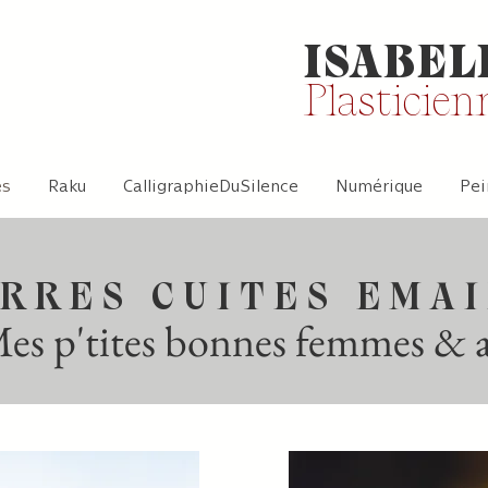
ISABEL
Plasticien
es
Raku
CalligraphieDuSilence
Numérique
Pei
RRES CUITES EMA
es p'tites bonnes femmes & au