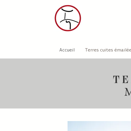
Accueil
Terres cuites émailé
TE
M